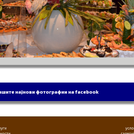
нашите најнови фотографии на facebook
луги
усло
ености
галери