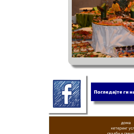
Погледајте ги 
дома
кетеринг ус
свадби и свеч