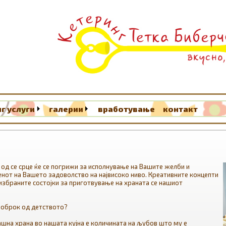
г услуги
галерии
вработување
контакт
 од се срце ќе се погрижи за исполнување на Вашите желби и
нот на Вашето задоволство на највисоко ниво. Креативните концепти
збраните состојки за приготвување на храната се нашиот
 оброк од детството?
ашна храна во нашата кујна е количината на љубов што му е