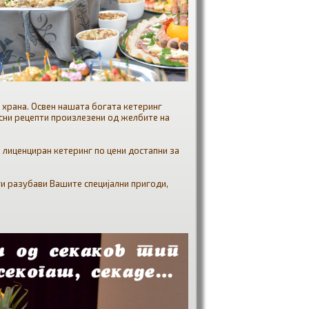
 храна. Освен нашата богата кетеринг
усни рецепти произлезени од желбите на
 лиценциран кетеринг по цени достапни за
ги разубави Вашите специјални пригоди,