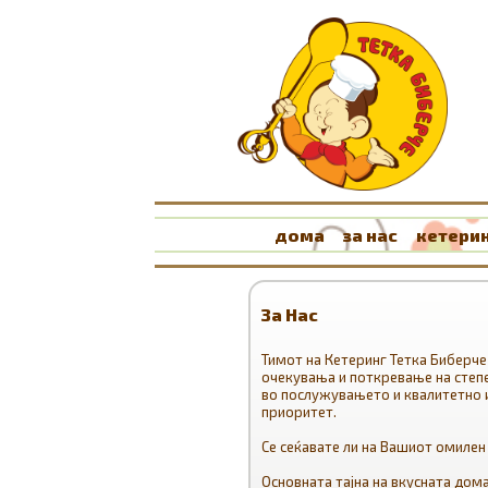
дома
за нас
кетерин
За Нас
Тимот на Кетеринг Тетка Биберче
очекувања и поткревање на степе
во послужувањето и квалитетно и
приоритет.
Се сеќавате ли на Вашиот омилен
Основната тајна на вкусната дом