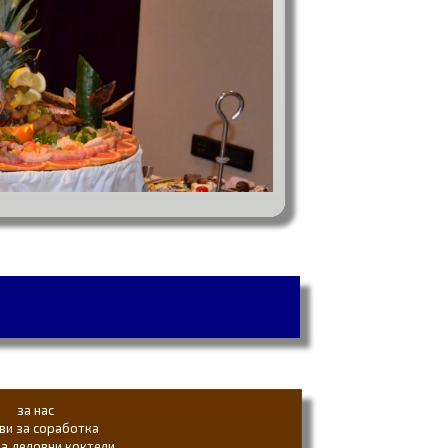
за нас
ви за соработка
ја деловни коктели