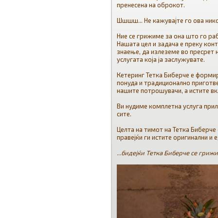
пренесена на оброкот.
Шшшш... Не кажувајте го ова ник
Ние се грижиме за она што го раб
Нашата цел и задача е преку ко
знаење, да излеземе во пресрет н
услугата која ја заслужувате.
Кетеринг Тетка Биберче е формир
понуда и традиционално приготве
нашите потрошувачи, а истите вкл
Ви нудиме комплетна услуга прил
сите.
Целта на тимот на Тетка Биберче 
правејќи ги истите оригинални и 
...бидејќи Тетка Биберче се грижи