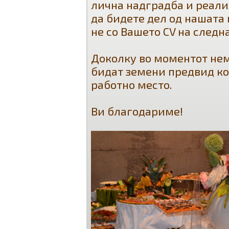
лична надградба и реали
да бидете дел од нашата
не со Вашето CV на следн
Доколку во моментот нем
бидат земени предвид ког
работно место.
Ви благодариме!