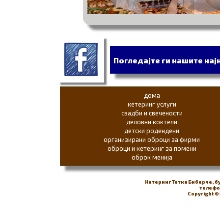
Погледајте ги нашите на
дома
кетеринг услуги
свадби и свечености
деловни коктели
детски родендени
организирани оброци за фирми
оброци и кетеринг за помени
оброк менија
Кетеринг Тетка Биберче, б
телефон
Copyright ©